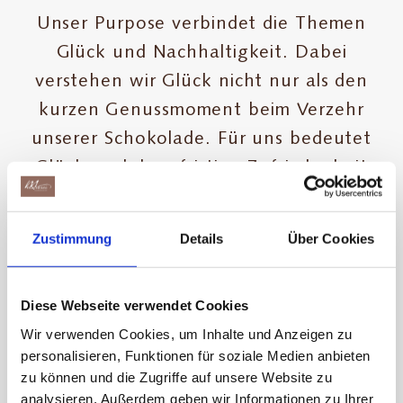
Maestrani
Unser Purpose verbindet die Themen
Glück und Nachhaltigkeit. Dabei
verstehen wir Glück nicht nur als den
kurzen Genussmoment beim Verzehr
unserer Schokolade. Für uns bedeutet
Glück auch langfristige Zufriedenheit
und ein nachhaltiges Miteinander
entlang der gesamten
Zustimmung
Details
Über Cookies
Wertschöpfungskette. Diese beginnt bei
den Menschen am Ursprung unserer
Diese Webseite verwendet Cookies
Rohwaren, führt über unsere
Wir verwenden Cookies, um Inhalte und Anzeigen zu
Lieferanten, Mitarbeitenden und
personalisieren, Funktionen für soziale Medien anbieten
Kunden bis hin zu den Konsumentinnen
zu können und die Zugriffe auf unsere Website zu
und Konsumenten. Unser Handeln
analysieren. Außerdem geben wir Informationen zu Ihrer