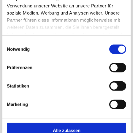
Verwendung unserer Website an unsere Partner für
richtet sich darauf aus, für alle
soziale Medien, Werbung und Analysen weiter. Unsere
Beteiligten einen positiven und
Partner führen diese Informationen möglicherweise mit
nachhaltigen Beitrag zu leisten – heute
weiteren Daten zusammen, die Sie ihnen bereitgestellt
haben oder die sie im Rahmen Ihrer Nutzung der Dienste
und in Zukunft.
gesammelt haben.
Einwilligungsauswahl
Notwendig
Präferenzen
Statistiken
Marketing
Alle zulassen