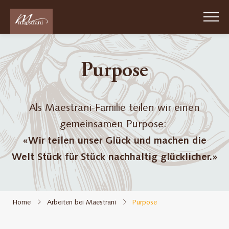
Skip
to
main
content
Purpose
Passion
Chocolat
Suisse
Als Maestrani-Familie teilen wir einen
1852
gemeinsamen Purpose:
Über
«Wir teilen unser Glück und machen die
uns
Welt Stück für Stück nachhaltig glücklicher.»
Nachhaltigkeit
Home
Arbeiten bei Maestrani
Purpose
Arbeiten
bei