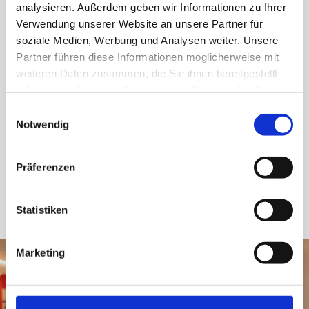
analysieren. Außerdem geben wir Informationen zu Ihrer
SPAR Supermarkt, Thun
Verwendung unserer Website an unsere Partner für
soziale Medien, Werbung und Analysen weiter. Unsere
vomFRITZ, Zollikofen & Heimberg
Partner führen diese Informationen möglicherweise mit
Jakob-Markt Zollbrück – Einkaufscenter
weiteren Daten zusammen, die Sie ihnen bereitgestellt
haben oder die sie im Rahmen Ihrer Nutzung der Dienste
gesammelt haben.
Einwilligungsauswahl
Mehr dazu
Notwendig
Präferenzen
Statistiken
Marketing