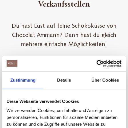
Verkaufsstellen
Du hast Lust auf feine Schokoküsse von
Chocolat Ammann? Dann hast du gleich
mehrere einfache Möglichkeiten:
Bestelle deine Lieblingssorten bequem online
auf
brack.ch
und geniesse sie zuhause, wann
immer du möchtest.
Zustimmung
Details
Über Cookies
Oder entdecke die Schokoküsse direkt vor
Ort an diesen Verkaufsstellen:
Diese Webseite verwendet Cookies
Wir verwenden Cookies, um Inhalte und Anzeigen zu
Chocolarium Shop, Flawil (SG)
personalisieren, Funktionen für soziale Medien anbieten
zu können und die Zugriffe auf unsere Website zu
Loeb Lebensmittel, Bern