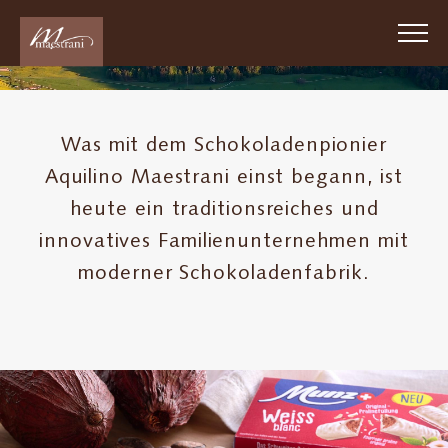
Skip
to
main
PLAY
content
Passion
Was mit dem Schokoladenpionier
Chocolat
Aquilino Maestrani einst begann, ist
Suisse
heute ein traditionsreiches und
1852
innovatives Familienunternehmen mit
Über
moderner Schokoladenfabrik.
uns
Nachhaltigkeit
Arbeiten
bei