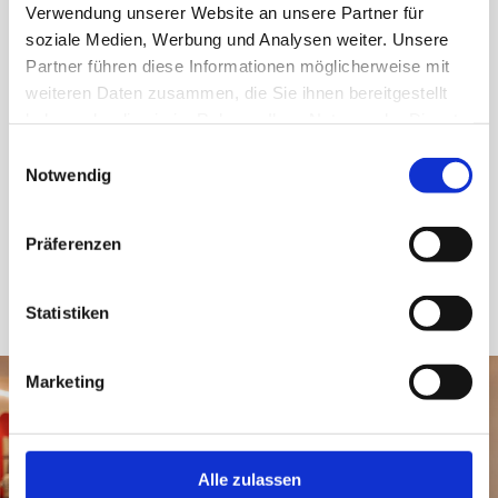
vomFRITZ, Zollikofen & Heimberg
Verwendung unserer Website an unsere Partner für
soziale Medien, Werbung und Analysen weiter. Unsere
Jakob-Markt Zollbrück – centre
Partner führen diese Informationen möglicherweise mit
commercial
weiteren Daten zusammen, die Sie ihnen bereitgestellt
haben oder die sie im Rahmen Ihrer Nutzung der Dienste
gesammelt haben.
Einwilligungsauswahl
En savoir plus
Notwendig
Präferenzen
Statistiken
Marketing
Alle zulassen