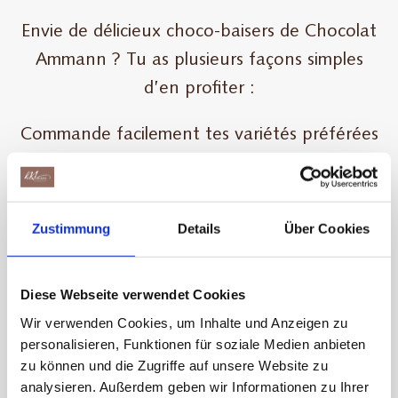
Envie de délicieux choco-baisers de Chocolat
Ammann ? Tu as plusieurs façons simples
d’en profiter :
Commande facilement tes variétés préférées
en ligne sur
brack.ch
et savoure-les chez toi,
quand tu veux.
Zustimmung
Details
Über Cookies
Ou découvre les choco-baisers directement
sur place dans les points de vente suivants :
Diese Webseite verwendet Cookies
Chocolarium Shop, Flawil (SG)
Wir verwenden Cookies, um Inhalte und Anzeigen zu
Loeb Lebensmittel, Berne
personalisieren, Funktionen für soziale Medien anbieten
zu können und die Zugriffe auf unsere Website zu
SPAR Supermarché, Thoune
analysieren. Außerdem geben wir Informationen zu Ihrer