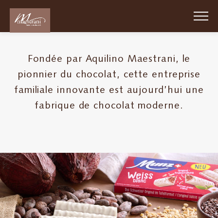
Skip
to
main
content
Fondée par Aquilino Maestrani, le
Passion
pionnier du chocolat, cette entreprise
Chocolat
familiale innovante est aujourd’hui une
Suisse
1852
fabrique de chocolat moderne.
Qui
sommes-
nous?
Durabilité
Travail